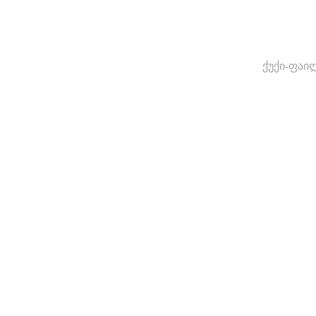
ქუქი-ფაი