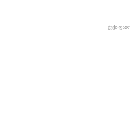
ქუქი-ფაი