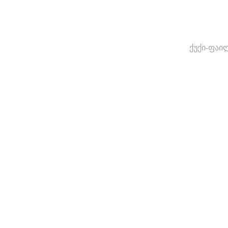
ქუქი-ფაი