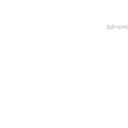
ქუქი-ფაი