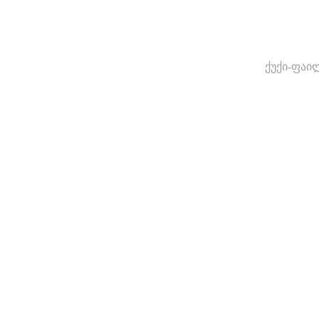
ქუქი-ფაი