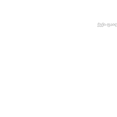
ქუქი-ფაი