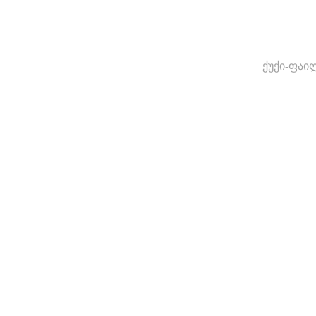
ქუქი-ფაი