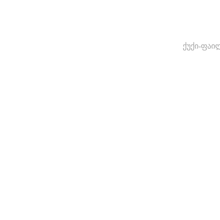
ქუქი-ფაი