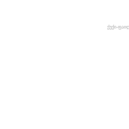
ქუქი-ფაი