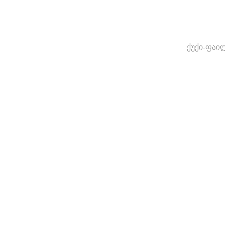
ქუქი-ფაი