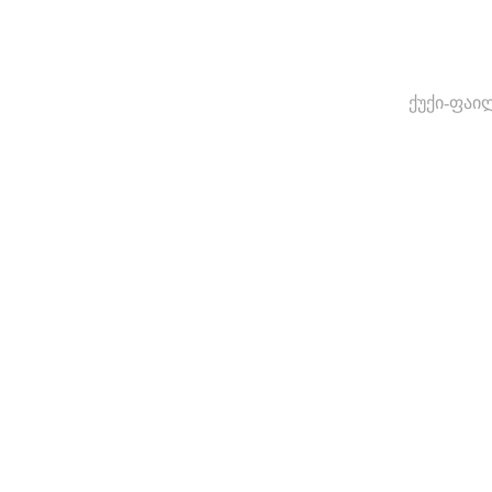
ქუქი-ფაი