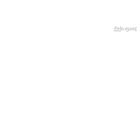
ქუქი-ფაი