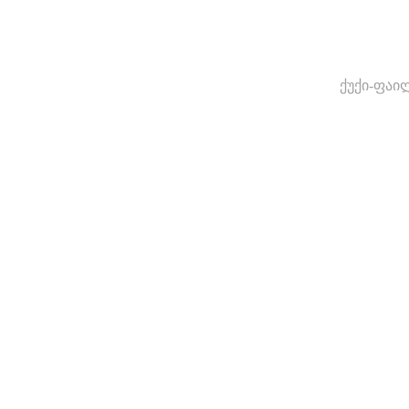
ქუქი-ფაი