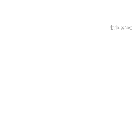
ქუქი-ფაი