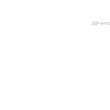
ქუქი-ფაი