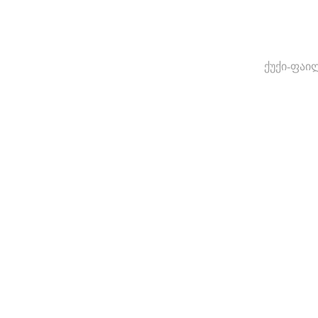
ქუქი-ფაი