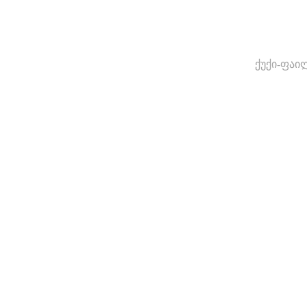
ქუქი-ფაი