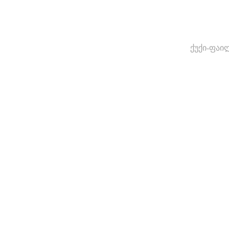
ქუქი-ფაი