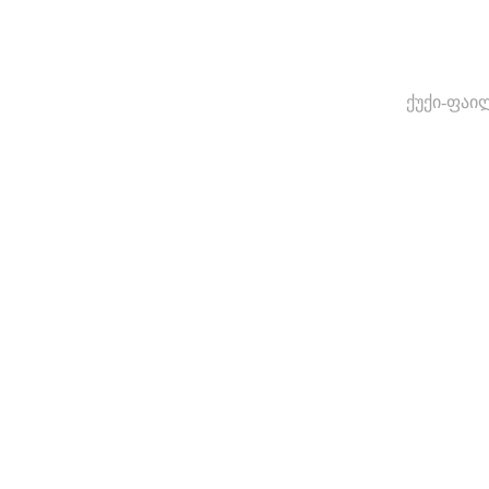
ქუქი-ფაი