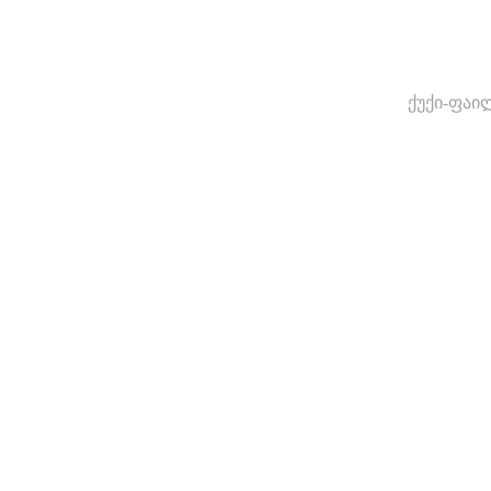
ქუქი-ფაი