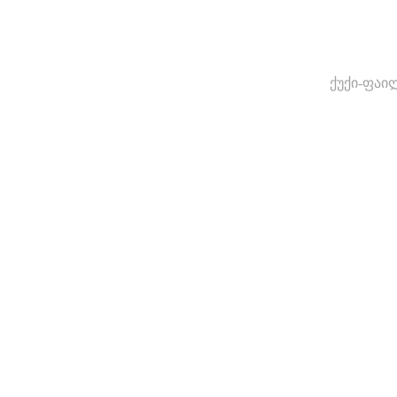
ქუქი-ფაი