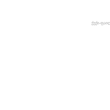
ქუქი-ფაი