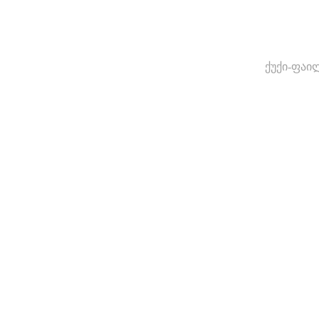
ქუქი-ფაი