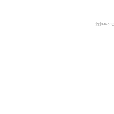
ქუქი-ფაი