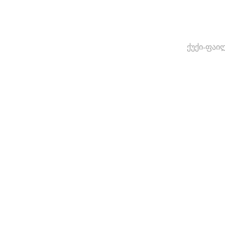
ქუქი-ფაი