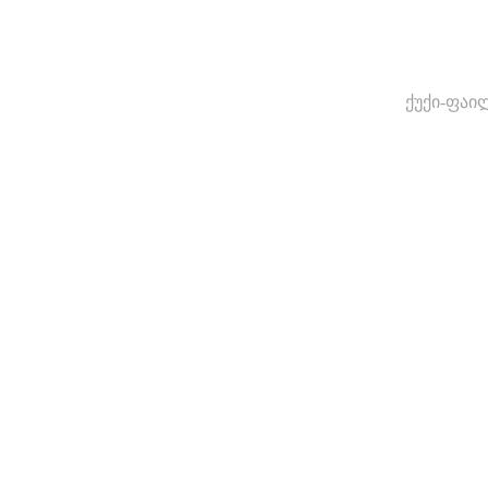
ქუქი-ფაი