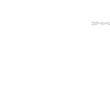
ქუქი-ფაი