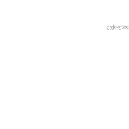
ქუქი-ფაი