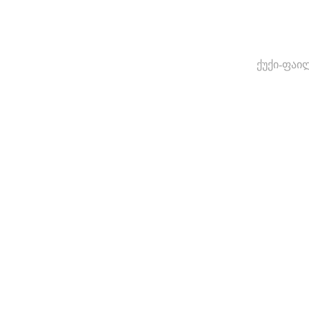
ქუქი-ფაი