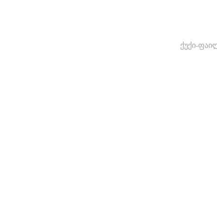
ქუქი-ფაი