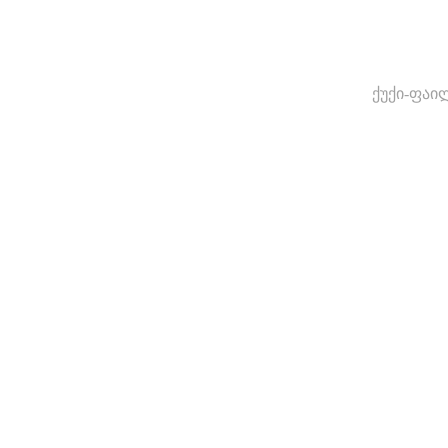
ქუქი-ფაი