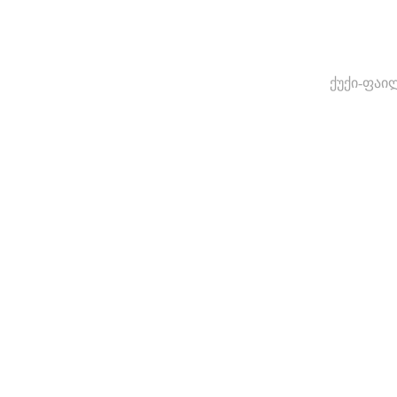
ქუქი-ფაი