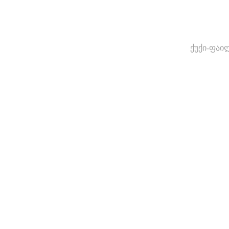
ქუქი-ფაი