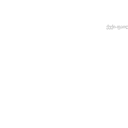
ქუქი-ფაი