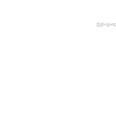
ქუქი-ფაი