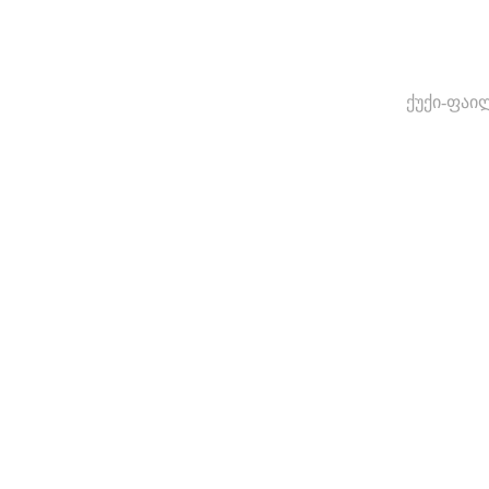
ქუქი-ფაი