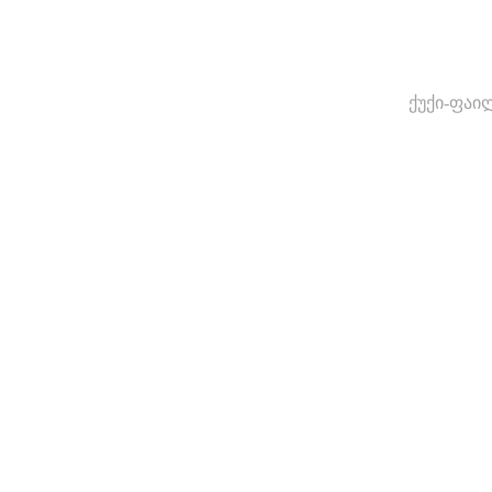
ქუქი-ფაი