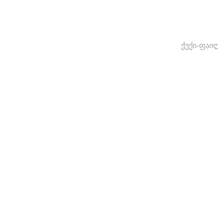
ქუქი-ფაი