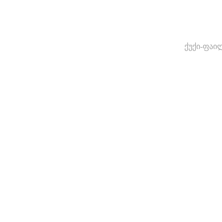
ქუქი-ფაი