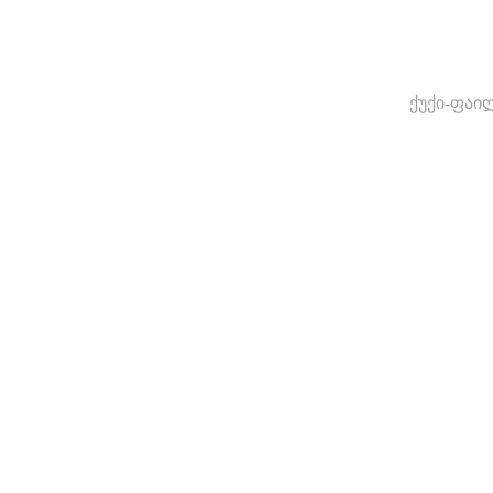
ქუქი-ფაი