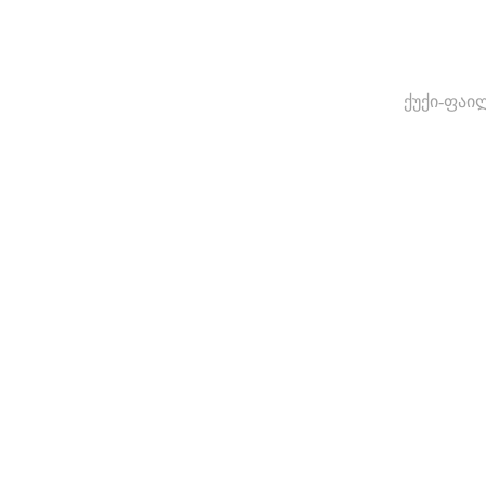
ქუქი-ფაი