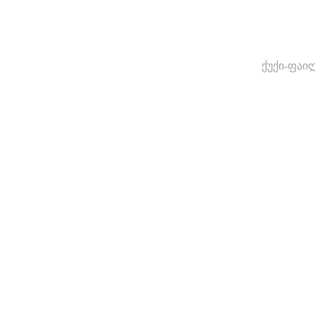
ქუქი-ფაი