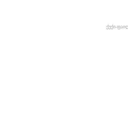
ქუქი-ფაი