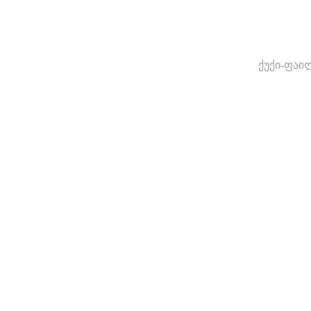
ქუქი-ფაი