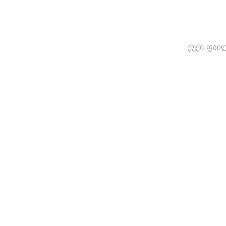
ქუქი-ფაი