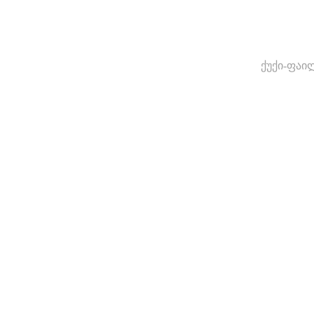
ქუქი-ფაი