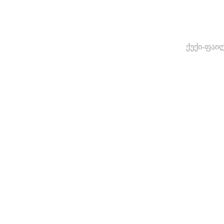
ქუქი-ფაი