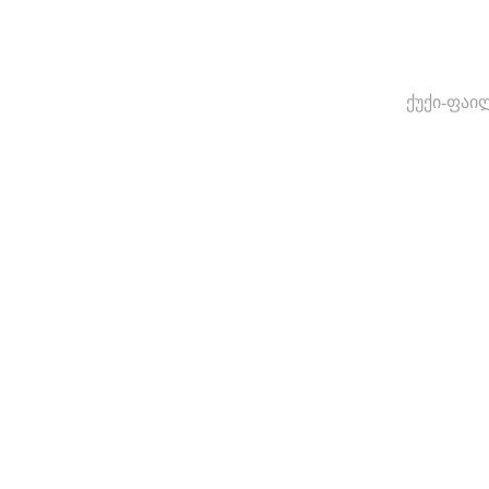
ქუქი-ფაი