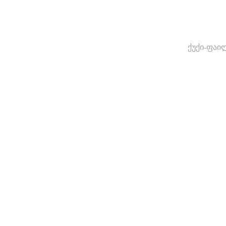
ქუქი-ფაი