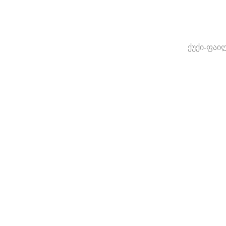
ქუქი-ფაი